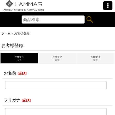
ホーム
>
お客様登録
お客様登録
STEP 1
STEP 2
STEP 3
入力
確認
完了
お名前
[
必須
]
フリガナ
[
必須
]