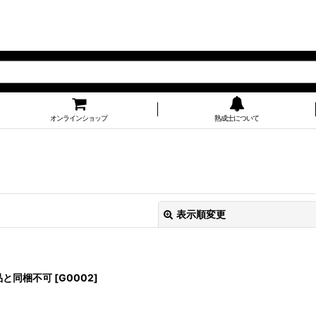
オンラインショップ
熟成士について
表示順変更
品と同梱不可
[
G0002
]