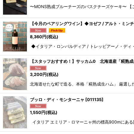
〜MONS熟成ブルーチーズのバスクチーズケーキ〜 【
【今月のペアリングワイン】◆ヨゼフ / アルト・ミンチ
8,360
円
(税込)
◆イタリア・ロンバルディア / トレッビアーノ・ディ
【スタッフおすすめ！】サッカム0 北海道産「糀熟成
3,200
円
(税込)
北海道せたな町で造る、本格「糀熟成生ハム」 厳選し
ブッロ・ディ・モンターニャ
[
011135
]
1,550
円
(税込)
イタリア エミリア・ロマーニャ州の標高900mにあ