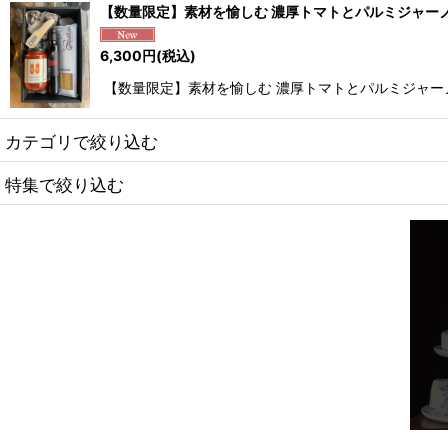
【数量限定】素材を愉しむ 濃厚トマトとパルミジャー
6,300
円
(税込)
【数量限定】素材を愉しむ 濃厚トマトとパルミジャーノのパ
カテゴリで絞り込む
特集で絞り込む
セット商品
イベント
フィンランド大SALE!!!!
チーズプレート
ギフトセット
フランスチーズ FRANCE
モンドール
イタリアチーズ ITALY
12月31日まで
イギリスチーズ UK
母の日ギフト