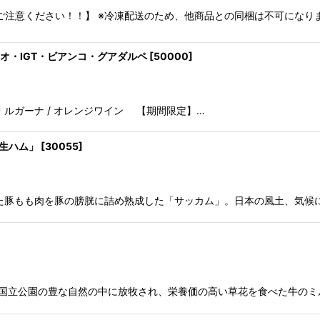
ご注意ください！！】 ※冷凍配送のため、他商品との同梱は不可になりま
絞り込む
オ・IGT・ビアンコ・グアダルペ
[
50000
]
・ルガーナ / オレンジワイン 【期間限定】…
生ハム」
[
30055
]
た豚もも肉を豚の膀胱に詰め熟成した「サッカム」。日本の風土、気候
る国立公園の豊な自然の中に放牧され、栄養価の高い草花を食べた牛のミ