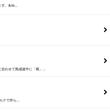
す。&nb…
に合わせて熟成途中に「糀」…
ルクで作ら…