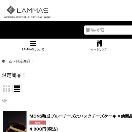
LAMMASについて
ケータリング
ホーム
>
限定商品！
限定商品！
5
件
表示数
:
MONS熟成ブルーチーズのバスクチーズケーキ ※他商
並び順
:
4,900
円
(税込)