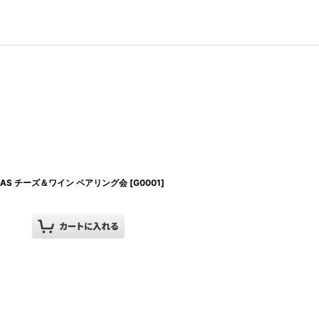
MAS チーズ＆ワイン ペアリング会
[
G0001
]