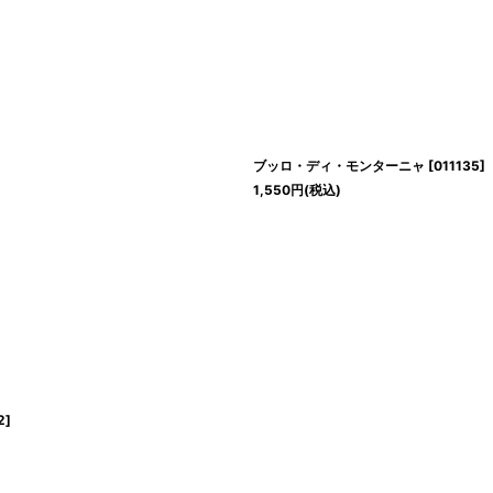
ブッロ・ディ・モンターニャ
[
011135
]
1,550
円
(税込)
2
]