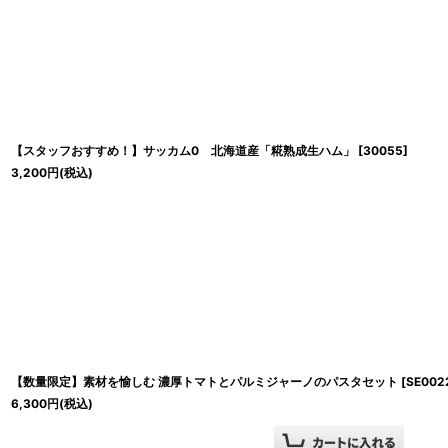
【スタッフおすすめ！】サッカム0 北海道産「糀熟成生ハム」
[
30055
]
3,200
円
(税込)
【数量限定】素材を愉しむ 濃厚トマトとパルミジャーノのパスタセット
[
SE002
6,300
円
(税込)