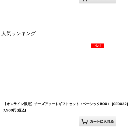
人気ランキング
No.1
【オンライン限定】チーズアソートギフトセット〈ベーシックBOX〉
[
SE0022
]
7,500
円
(税込)