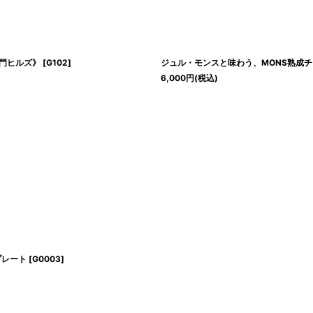
虎ノ門ヒルズ》
[
G102
]
ジュル・モンスと味わう、MONS熟成チ
6,000
円
(税込)
プレート
[
G0003
]