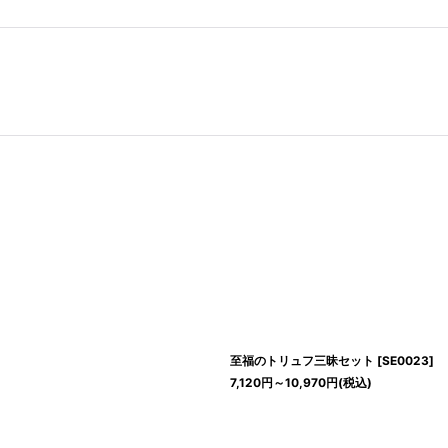
至福のトリュフ三昧セット
[
SE0023
]
7,120
円
～10,970
円
(税込)