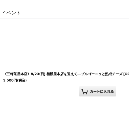
イベント
《三軒茶屋本店》8/23(日) 相模屋本店を迎えて―ブルゴーニュと熟成チーズ
[
G
3,500
円
(税込)