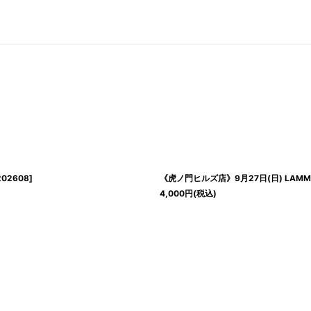
202608
]
《虎ノ門ヒルズ店》9月27日(日) LAM
4,000
円
(税込)