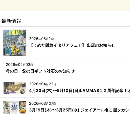
最新情報
2026
05
14
年
月
日
【うめだ阪急イタリアフェア】 出店のお知らせ
2026
05
03
年
月
日
母の日・父の日ギフト対応のお知らせ
2026
04
22
年
月
日
4月23日(木)〜5月10日(日)LAMMAS１２周年記
2026
03
07
年
月
日
3月19日(木)〜3月25日(水) ジェイアール名古屋タカ