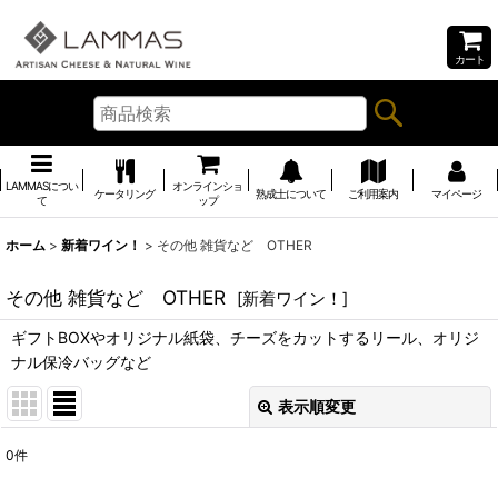
カート
LAMMASについ
オンラインショ
ケータリング
熟成士について
ご利用案内
マイページ
て
ップ
ホーム
>
新着ワイン！
>
その他 雑貨など OTHER
その他 雑貨など OTHER
[
新着ワイン！
]
ギフトBOXやオリジナル紙袋、チーズをカットするリール、オリジ
ナル保冷バッグなど
表示順変更
閉じる
0
件
表示数
: