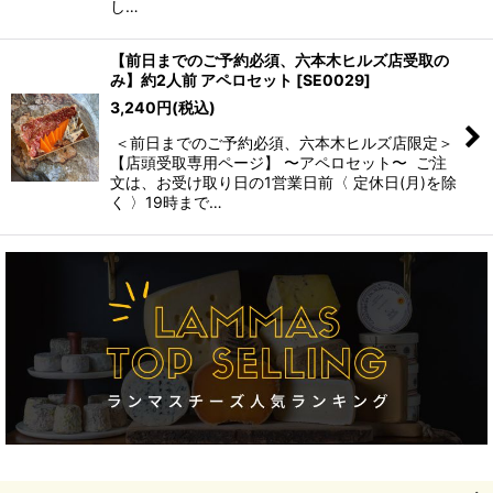
し…
【前日までのご予約必須、六本木ヒルズ店受取の
み】約2人前 アペロセット
[
SE0029
]
3,240
円
(税込)
＜前日までのご予約必須、六本木ヒルズ店限定＞
【店頭受取専用ページ】 〜アペロセット〜 ご注
文は、お受け取り日の1営業日前〈 定休日(月)を除
く 〉19時まで…