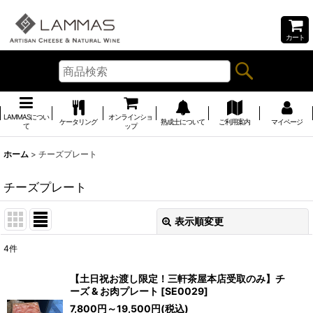
カート
LAMMASについ
オンラインショ
ケータリング
熟成士について
ご利用案内
マイページ
て
ップ
ホーム
>
チーズプレート
チーズプレート
表示順変更
閉じる
4
件
表示数
:
【土日祝お渡し限定！三軒茶屋本店受取のみ】チ
ーズ & お肉プレート
[
SE0029
]
並び順
:
7,800
円
～19,500
円
(税込)