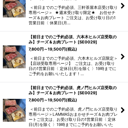
＜前日までのご予約必須、三軒茶屋本店受け取り
絞り込む
専用ページ＞ ★週末受け取り限定★ お任せチ
ーズ＆お肉プレート ご注文は、お受け取り日の1
営業日前〈 休業日(月…
【前日までのご予約必須、六本木ヒルズ店受取の
み】チーズ & お肉プレート
[
SE0029
]
7,800
円
～19,500
円
(税込)
＜前日までのご予約必須、六本木ヒルズ店限定＞
【店頭受取専用ページ】 ご注文は、お受け取り
日の1営業日前〈 定休日(月)を除く 〉19時までに
ご予約をお願いいたします！…
【前日までのご予約必須、虎ノ門ヒルズ店受取の
み】チーズ & お肉プレート
[
SE0029
]
7,800
円
～19,500
円
(税込)
＜前日までのご予約必須、虎ノ門ヒルズ店受取り
専用ページ＞LAMMASおまかせチーズ＆お肉プレ
ートご注文は、お受け取り日の1営業日前〈 定休
日(月)を除く 〉19時までにご予約をお願いいた