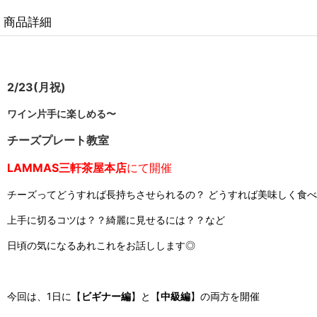
商品詳細
2/23(月祝)
ワイン片手に楽しめる〜
チーズプレート教室
LAMMAS三軒茶屋
本店
にて開催
チーズってどうすれば長持ちさせられるの？ どうすれば美味しく食
上手に切るコツは？？綺麗に見せるには？？など
日頃の気になるあれこれをお話しします◎
今回は、1日に【
ビギナー編
】と【
中級編
】の両方を開催