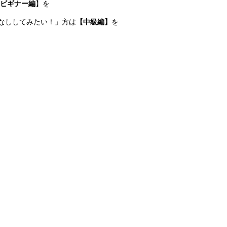
ビギナー編
】を
なししてみたい！」方は
【中級編】
を