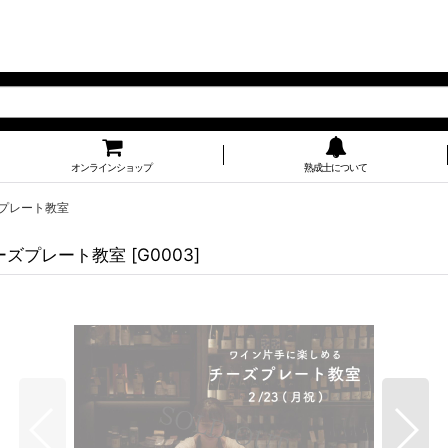
オンラインショップ
熟成士について
ズプレート教室
チーズプレート教室
[
G0003
]