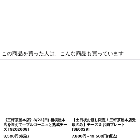
この商品を買った人は、こんな商品も買っています
《三軒茶屋本店》8/23(日) 相模屋本
【土日祝お渡し限定！三軒茶屋本店受
店を迎えて―ブルゴーニュと熟成チー
取のみ】チーズ & お肉プレート
ズ
[
G202608
]
[
SE0029
]
3,500
円
(税込)
7,800
円
～19,500
円
(税込)