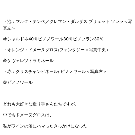
・泡：マルク・テンペ／クレマン・ダルザス ブリュット ソレラ＜写
真左＞
🍇シャルドネ
40
％ピノノワール
30
％ピノブラン
30
％
・オレンジ：ドメーヌグロス/ファンタジー＜写真中央＞
🍇ゲヴェレツトラミネール
・赤：クリスチャンビネール/ ピノノワール＜写真左＞
🍇ピノノワール
どれも大好きな造り手さんたちですが、
中でもドメーヌグロスは、
私がワインの沼にハマったきっかけになった