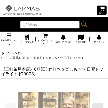
カート
LAMMASについ
オンラインショ
ケータリング
熟成士について
ご利用案内
マイページ
て
ップ
ホーム
>
イベント
>
《三軒茶屋本店》6/7(日) 角打ちを楽しもう〜 日曜トワイライト
《三軒茶屋本店》6/7(日) 角打ちを楽しもう〜 日曜トワ
イライト
[
G0003
]