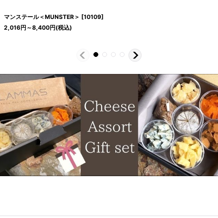
マンステール＜MUNSTER＞
[
10109
]
2,016
円
～8,400
円
(税込)