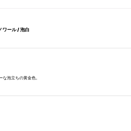
ノワール
/ 泡白
ーな泡立ちの黄金色。