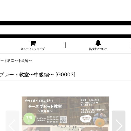
オンラインショップ
熟成士について
プレート教室〜中級編〜
ーズプレート教室〜中級編〜
[
G0003
]