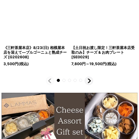
《三軒茶屋本店》8/23(日) 相模屋本
【土日祝お渡し限定！三軒茶屋本店受
店を迎えて―ブルゴーニュと熟成チー
取のみ】チーズ & お肉プレート
ズ
[
G202608
]
[
SE0029
]
3,500
円
(税込)
7,800
円
～19,500
円
(税込)