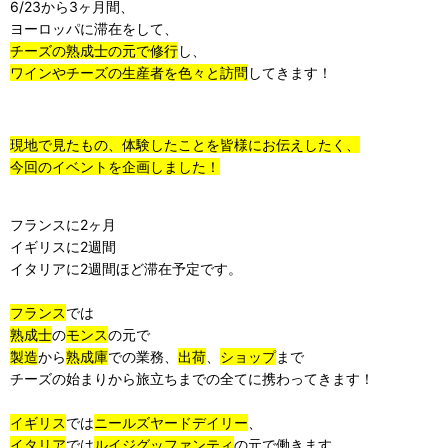
6/23から3ヶ月間、
ヨーロッパに滞在をして、
チーズの熟成士の元で修行
し、
ワインやチーズの生産者を色々と訪問
してきます！
現地で見たもの、体験したことを皆様にお伝えしたく、
今回のイベントを企画しました！
フランスに2ヶ月
イギリスに2週間
イタリアに2週間ほど滞在予定です。
フランス
では
熟成士
の
モンス
の元で
製造
から
熟成庫
での業務、
出荷
、
ショップ
まで
チーズの始まりから旅立ちまでの全てに携
わってきます！
イギリス
では
ニールズヤードデイリー
、
イタリア
では
ルイジグッファンティ
の元
で働きます。