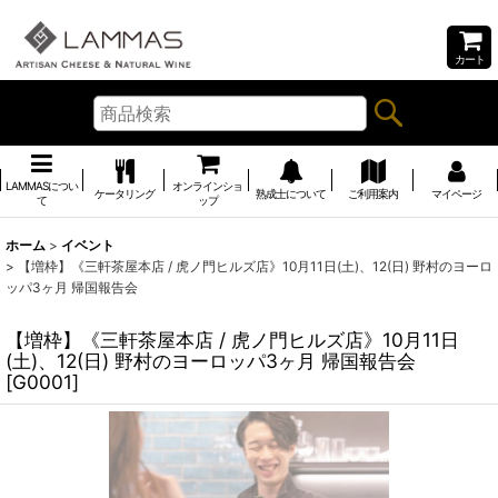
カート
LAMMASについ
オンラインショ
ケータリング
熟成士について
ご利用案内
マイページ
て
ップ
ホーム
>
イベント
>
【増枠】《三軒茶屋本店 / 虎ノ門ヒルズ店》10月11日(土)、12(日) 野村のヨーロ
ッパ3ヶ月 帰国報告会
【増枠】《三軒茶屋本店 / 虎ノ門ヒルズ店》10月11日
(土)、12(日) 野村のヨーロッパ3ヶ月 帰国報告会
[
G0001
]