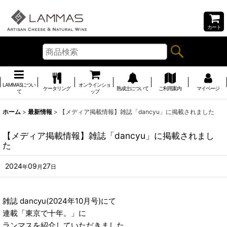
カート
LAMMASについ
オンラインショ
ケータリング
熟成士について
ご利用案内
マイページ
て
ップ
ホーム
>
最新情報
>
【メディア掲載情報】雑誌「dancyu」に掲載されました
【メディア掲載情報】雑誌「dancyu」に掲載されまし
た
2024
09
27
年
月
日
雑誌 dancyu(2024年10月号)にて
連載「東京で十年。」に
ランマスを紹介していただきました。