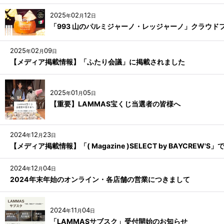
2025
02
12
年
月
日
「993 山のパルミジャーノ・レッジャーノ」クラウ
2025
02
09
年
月
日
【メディア掲載情報】「ふたり会議」に掲載されました
2025
01
05
年
月
日
【重要】LAMMAS宝くじ当選者の皆様へ
2024
12
23
年
月
日
【メディア掲載情報】「( Magazine )SELECT by BAYCREW
2024
12
04
年
月
日
2024年末年始のオンライン・各店舗の営業につきまして
2024
11
04
年
月
日
「LAMMASサブスク」受付開始のお知らせ