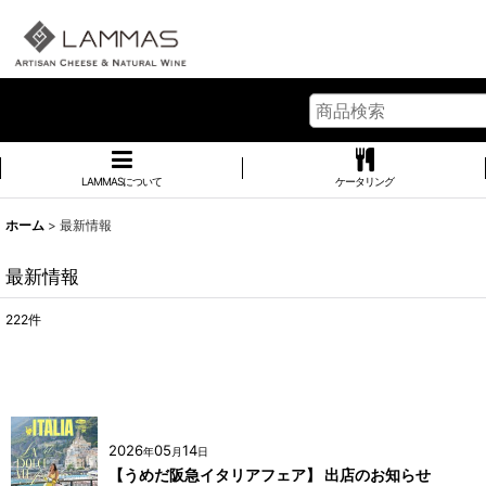
LAMMASについて
ケータリング
ホーム
>
最新情報
最新情報
222
件
2026
05
14
年
月
日
【うめだ阪急イタリアフェア】 出店のお知らせ