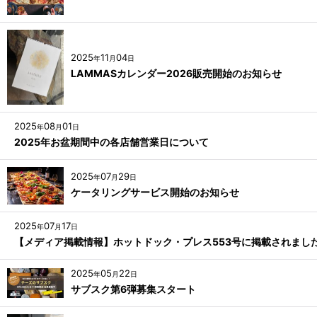
2025
11
04
年
月
日
LAMMASカレンダー2026販売開始のお知らせ
2025
08
01
年
月
日
2025年お盆期間中の各店舗営業日について
2025
07
29
年
月
日
ケータリングサービス開始のお知らせ
2025
07
17
年
月
日
【メディア掲載情報】ホットドック・プレス553号に掲載されまし
2025
05
22
年
月
日
サブスク第6弾募集スタート