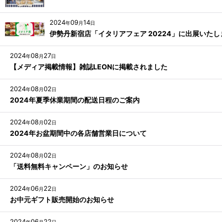
2024
09
14
年
月
日
伊勢丹新宿店「イタリアフェア 20224」に出展いたし
2024
08
27
年
月
日
【メディア掲載情報】雑誌LEONに掲載されました
2024
08
02
年
月
日
2024年夏季休業期間の配送日程のご案内
2024
08
02
年
月
日
2024年お盆期間中の各店舗営業日について
2024
08
02
年
月
日
「送料無料キャンペーン」のお知らせ
2024
06
22
年
月
日
お中元ギフト販売開始のお知らせ
2024
06
22