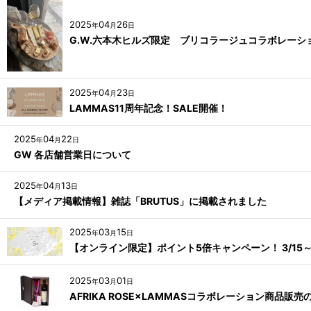
2025
04
26
年
月
日
G.W.六本木ヒルズ限定 ブリコラージュコラボレー
2025
04
23
年
月
日
LAMMAS11周年記念！SALE開催！
2025
04
22
年
月
日
GW 各店舗営業日について
2025
04
13
年
月
日
【メディア掲載情報】雑誌「BRUTUS」に掲載されました
2025
03
15
年
月
日
【オンライン限定】ポイント5倍キャンペーン！ 3/15～3
2025
03
01
年
月
日
AFRIKA ROSE×LAMMASコラボレーション商品販