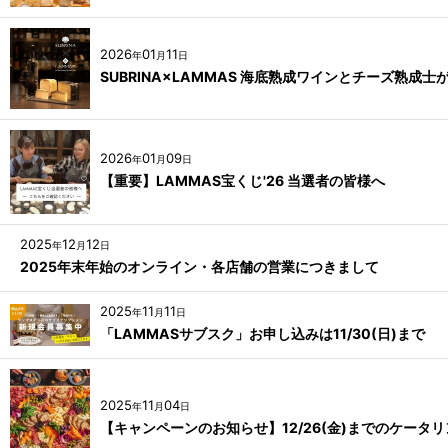
2026
01
11
年
月
日
SUBRINA×LAMMAS 海底熟成ワインとチーズ熟
2026
01
09
年
月
日
【重要】LAMMAS宝くじ'26 当選者の皆様へ
2025
12
12
年
月
日
2025年末年始のオンライン・各店舗の営業につきまして
2025
11
11
年
月
日
「LAMMASサブスク」お申し込みは11/30(日)まで
2025
11
04
年
月
日
【キャンペーンのお知らせ】12/26(金)までのケー