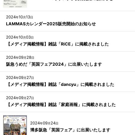
2024
10
13
年
月
日
LAMMASカレンダー2025販売開始のお知らせ
2024
10
03
年
月
日
【メディア掲載情報】雑誌「RiCE」に掲載されました
2024
09
28
年
月
日
阪急うめだ「英国フェア2024」に出展いたします
2024
09
27
年
月
日
【メディア掲載情報】雑誌「dancyu」に掲載されました
2024
09
27
年
月
日
【メディア掲載情報】雑誌「家庭画報」に掲載されました
2024
09
24
年
月
日
博多阪急「英国フェア」に出展いたします