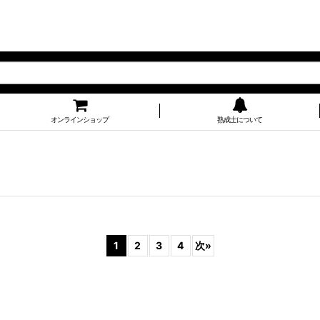
オンラインショップ
熟成士について
1
2
3
4
次
»