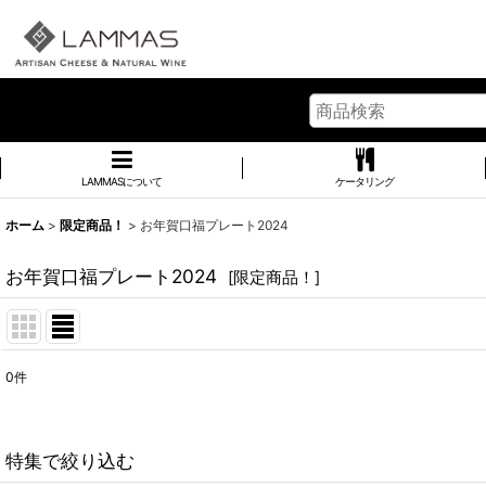
LAMMASについて
ケータリング
ホーム
>
限定商品！
>
お年賀口福プレート2024
お年賀口福プレート2024
[
限定商品！
]
0
件
表示数
:
並び順
:
特集で絞り込む