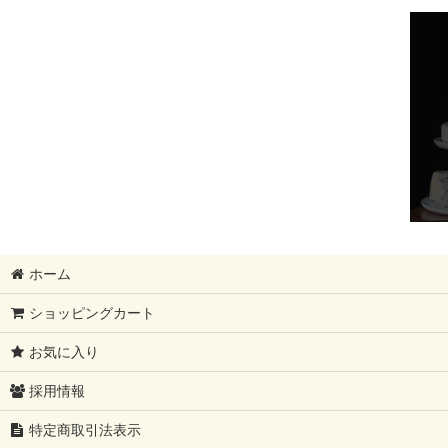
フィンランド大SALE!!!!
ギフトセット
モンドール
12月31日まで
母の日ギフト
レストラン卸分SALE
ホーム
父の日ギフト
ショッピングカート
夏ギフト
お気に入り
コンテ祭り【10%OFF】
採用情報
ブリートリュフ
特定商取引法表示