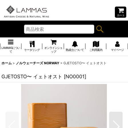
カート
LAMMASについ
オンラインショ
ケータリング
熟成士について
ご利用案内
マイページ
て
ップ
ホーム
>
ノルウェーチーズ NORWAY
>
GJETOSTO〜 イェトオスト
GJETOSTO〜 イェトオスト
[
NO0001
]