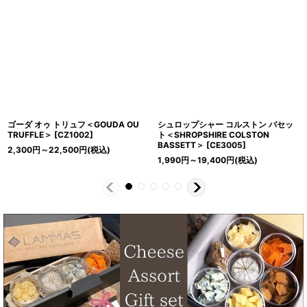
ゴーダ オゥ トリュフ＜GOUDA OU
シュロップシャー コルストン バセッ
TRUFFLE＞
[
CZ1002
]
ト＜SHROPSHIRE COLSTON
BASSETT＞
[
CE3005
]
2,300
円
～22,500
円
(税込)
1,990
円
～19,400
円
(税込)