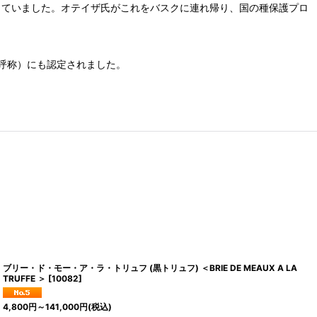
に瀕していました。オテイザ氏がこれをバスクに連れ帰り、国の種保護プロ
産地呼称）にも認定されました。
ブリー・ド・モー・ア・ラ・トリュフ (黒トリュフ) ＜BRIE DE MEAUX A LA
TRUFFE ＞
[
10082
]
4,800
円
～141,000
円
(税込)