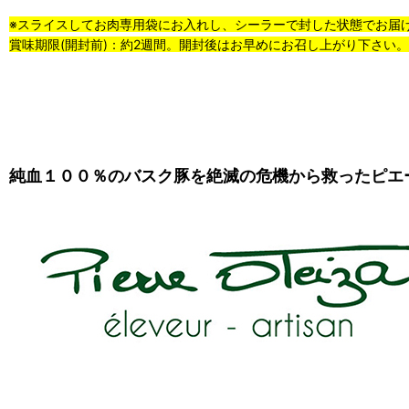
※スライスしてお肉専用袋にお入れし、シーラーで封した状態でお届
賞味期限(開封前)：約2週間。開封後はお早めにお召し上がり下さい。
純血１００％のバスク豚を絶滅の危機から救ったピエ