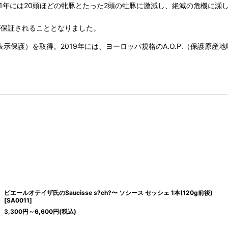
、1981年には20頭ほどの牝豚とたった2頭の牡豚に激減し、絶滅の危機
とが保証されることとなりました。
理的表示保護）を取得。2019年には、ヨーロッパ規格のA.O.P.（保護原
ピエールオテイザ氏のSaucisse s?ch?〜 ソシース セッシェ 1本(120g前後)
[
SA0011
]
3,300
円
～6,600
円
(税込)