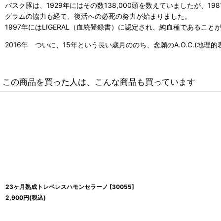
バスク豚は、1929年にはその数138,000頭を数えていましたが
グラムの協力も経て、復活への必死の努力が始まりました。
1997年にはLIGERAL（血統登録書）に認定され、純血種であるこ
2016年 ついに、15年という長い歳月ののち、念願のA.O.C.(地
この商品を買った人は、こんな商品も買っています
23ヶ月熟成トレベレスハモンセラーノ
[
30055
]
2,900
円
(税込)