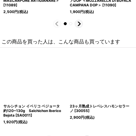
MASCARPONE ARTIGIANARE＞
アDOP ＜MOZZARELLA DI BUFALA
[
11089
]
CAMPANA DOP＞
[
11090
]
2,500
円
(税込)
1,900
円
(税込)
この商品を買った人は、こんな商品も買っています
サルシチョン イベリコ ベジョータ
23ヶ月熟成トレベレスハモンセラー
約120~130g Salchichon Iberico
ノ
[
30055
]
Bejota
[
SA0011
]
2,900
円
(税込)
1,920
円
(税込)