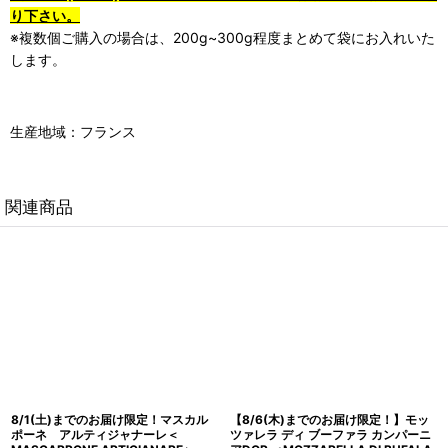
り下さい。
※複数個ご購入の場合は、200g~300g程度まとめて袋にお入れいた
します。
生産地域：フランス
関連商品
8/1(土)までのお届け限定！マスカル
【8/6(木)までのお届け限定！】モッ
ポーネ アルティジャナーレ＜
ツァレラ ディ ブーファラ カンパーニ