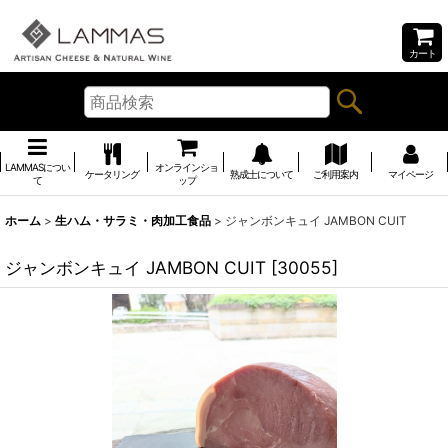
カート
LAMMASについ
オンラインショ
ケータリング
熟成士について
ご利用案内
マイページ
て
ップ
ホーム
>
生ハム・サラミ・肉加工食品
>
ジャンボンキュイ JAMBON CUIT
ジャンボンキュイ JAMBON CUIT
[
30055
]