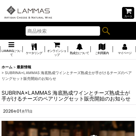
カート
LAMMASについ
オンラインショ
ケータリング
熟成士について
ご利用案内
マイページ
て
ップ
ホーム
>
最新情報
>
SUBRINA×LAMMAS 海底熟成ワインとチーズ熟成士が手がけるチーズのペア
リングセット販売開始のお知らせ
SUBRINA×LAMMAS 海底熟成ワインとチーズ熟成士が
手がけるチーズのペアリングセット販売開始のお知らせ
2026
01
11
年
月
日