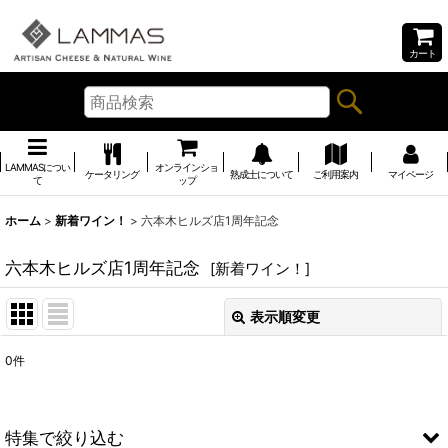
カート
LAMMASについ
オンラインショ
ケータリング
熟成士について
ご利用案内
マイページ
て
ップ
ホーム
>
新着ワイン！
>
六本木ヒルズ店1周年記念
六本木ヒルズ店1周年記念
[
新着ワイン！
]
表示順変更
閉じる
0
件
表示数
:
並び順
:
特集で絞り込む