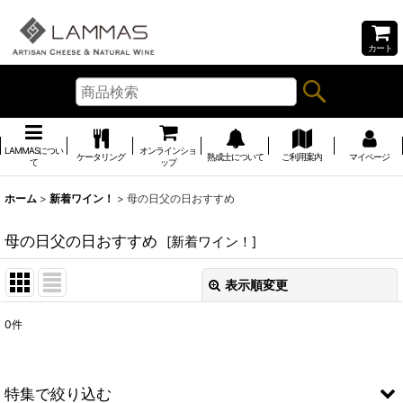
カート
LAMMASについ
オンラインショ
ケータリング
熟成士について
ご利用案内
マイページ
て
ップ
ホーム
>
新着ワイン！
>
母の日父の日おすすめ
母の日父の日おすすめ
[
新着ワイン！
]
表示順変更
閉じる
0
件
表示数
:
並び順
:
特集で絞り込む