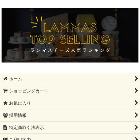
絞り込む
フィンランド大SALE!!!!
ギフトセット
モンドール
12月31日まで
母の日ギフト
ホーム
レストラン卸分SALE
ショッピングカート
父の日ギフト
お気に入り
夏ギフト
採用情報
コンテ祭り【10%OFF】
特定商取引法表示
ブリートリュフ
ご利用案内