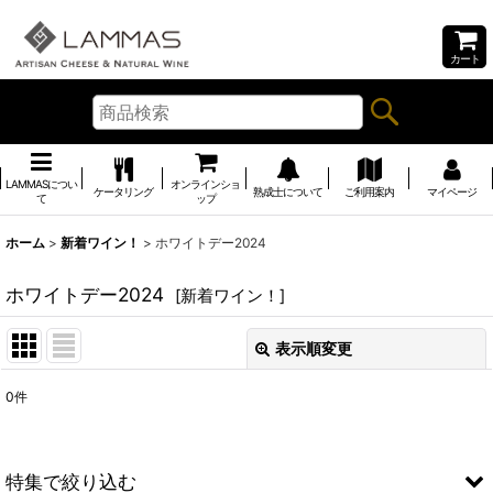
カート
LAMMASについ
オンラインショ
ケータリング
熟成士について
ご利用案内
マイページ
て
ップ
ホーム
>
新着ワイン！
>
ホワイトデー2024
ホワイトデー2024
[
新着ワイン！
]
表示順変更
閉じる
0
件
表示数
:
並び順
:
特集で絞り込む