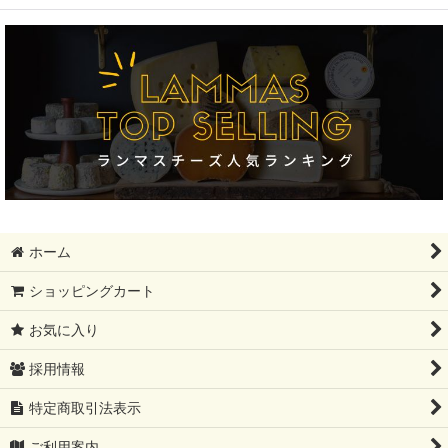
絞り込む
フィンランド大SALE!!!!
ギフトセット
モンドール
12月31日まで
母の日ギフト
ホーム
レストラン卸分SALE
ショッピングカート
父の日ギフト
お気に入り
夏ギフト
採用情報
コンテ祭り【10%OFF】
特定商取引法表示
ブリートリュフ
ご利用案内