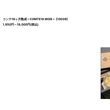
コンテ18ヶ月熟成＜COMTE18 MOIS＞
[
10039
]
1,850
円
～18,000
円
(税込)