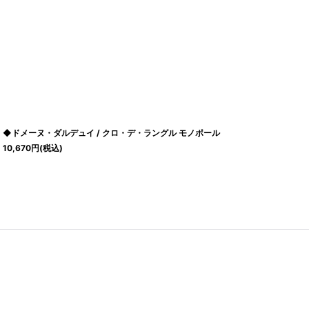
◆ドメーヌ・ダルデュイ / クロ・デ・ラングル モノポール
10,670
円
(税込)