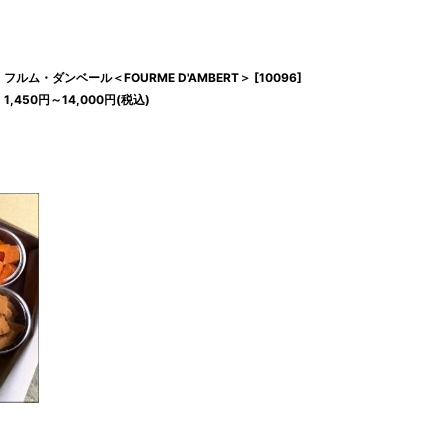
フルム・ダンベール＜FOURME D'AMBERT＞
[
10096
]
1,450
円
～14,000
円
(税込)