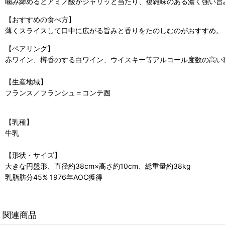
噛み締めるとアミノ酸がジャリッと当たり、複雑味のある濃く強い旨
【おすすめの食べ方】
薄くスライスして口中に広がる旨みと香りをたのしむのがおすすめ。
【ペアリング】
赤ワイン、樽香のする白ワイン、ウイスキー等アルコール度数の高い
【生産地域】
フランス／フランシュ＝コンテ圏
【乳種】
牛乳
【形状・サイズ】
大きな円盤形、直径約38cm×高さ約10cm、総重量約38kg
乳脂肪分45% 1976年AOC獲得
関連商品