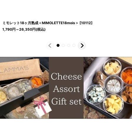
ミモレット18ヶ月熟成＜MIMOLETTE18mois＞
[
10112
]
1,790
円
～26,350
円
(税込)