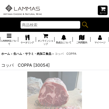
カート
LAMMASについ
オンラインショ
ケータリング
熟成士について
ご利用案内
マイページ
て
ップ
ホーム
>
生ハム・サラミ・肉加工食品
>
コッパ COPPA
コッパ COPPA
[
30054
]