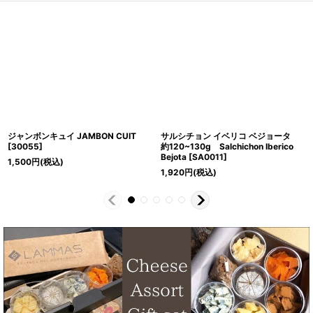
ジャンボンキュイ JAMBON CUIT
サルシチョン イベリコ ベジョータ
[
30055
]
約120~130g Salchichon Iberico
Bejota
[
SA0011
]
1,500
円
(税込)
1,920
円
(税込)