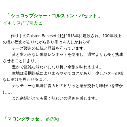
「 シュロップシャー・コルストン・バセット 」
イギリス/牛/青カビ
作り手のColston Basesett社は1913年に建設され、100年以上
の長い歴史がありながら作り手は４人しかおらず、
チーズ製造の伝統と品質を守っています。
昔と変わらない動物レンネットを使用し、通常よりも長く熟成
させることにより、
豊かで複雑な味わいになり長い余韻を味わえます。
生地は長期熟成によりまろやかでコクがあり、少しバターの様
な口溶けを思わせるほど。
ナッティーな風味に青カビのピリっと感が交わり味わいを豊か
にし、
また余韻がとても長く味わいの深さを感じます。
「マロングラッセ 」
約70g