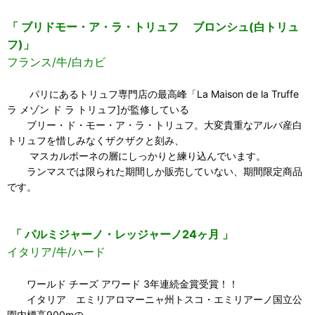
「 ブリドモー・ア・ラ・トリュフ ブロンシュ(白トリュ
フ)」
フランス/牛/白カビ
パリにあるトリュフ専門店の最高峰「La Maison de la Truffe
ラ メゾン ド ラ トリュフ]が監修している
ブリー・ド・モー・ア・ラ・トリュフ。大変貴重なアルバ産白
トリュフを惜しみなくザクザクと刻み、
マスカルポーネの層にしっかりと練り込んでいます。
ランマスでは限られた期間しか販売していない、期間限定商品
です。
「 パルミジャーノ・レッジャーノ24ヶ月 」
イタリア/牛/ハード
ワールド チーズ アワード 3年連続金賞受賞！！
イタリア エミリアロマーニャ州トスコ・エミリアーノ国立公
園内標高900mの