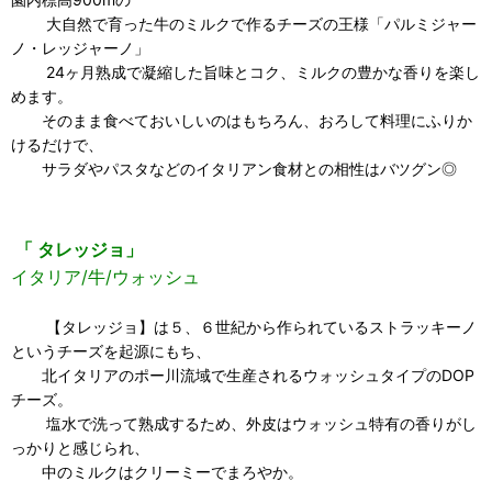
大自然で育った牛のミルクで作るチーズの王様「パルミジャー
ノ・レッジャーノ」
24ヶ月熟成で凝縮した旨味とコク、ミルクの豊かな香りを楽し
めます。
そのまま食べておいしいのはもちろん、おろして料理にふりか
けるだけで、
サラダやパスタなどのイタリアン食材との相性はバツグン◎
「 タレッジョ」
イタリア/牛/ウォッシュ
【タレッジョ】は５、６世紀から作られているストラッキーノ
というチーズを起源にもち、
北イタリアのポー川流域で生産されるウォッシュタイプのDOP
チーズ。
塩水で洗って熟成するため、外皮はウォッシュ特有の香りがし
っかりと感じられ、
中のミルクはクリーミーでまろやか。