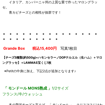
イタリア、カンパーニャ州の上質な栗で作ったマロングラッ
セ。
青カビチーズとの相性が抜群です！
＊ ＊ ＊ ＊ ＊ ＊ ＊ ＊ ＊ ＊ ＊ ＊ ＊ ＊ ＊
＊ ＊ ＊
＊ ＊ ＊
＊ ＊ ＊
Grande Box 税込15,400円
写真1枚目
【チーズ5種類(約500g)+ハモンセラーノDOPテルエル（生ハム）＋マロ
ングラッセ】＋LAMMAS宝くじ1枚
※Petitの中身に加え、下記2点が追加となります♪
「 モンドール MONS熟成 」
1/2サイズ
フランス/牛/ウォッシュ
冬の贅沢チーズと言えば、「 モンドール 」。クリスマスにはわ