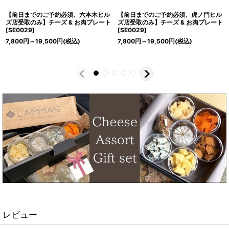
【前日までのご予約必須、六本木ヒル
【前日までのご予約必須、虎ノ門ヒル
ズ店受取のみ】チーズ & お肉プレート
ズ店受取のみ】チーズ & お肉プレート
[
SE0029
]
[
SE0029
]
7,800
円
～19,500
円
(税込)
7,800
円
～19,500
円
(税込)
レビュー