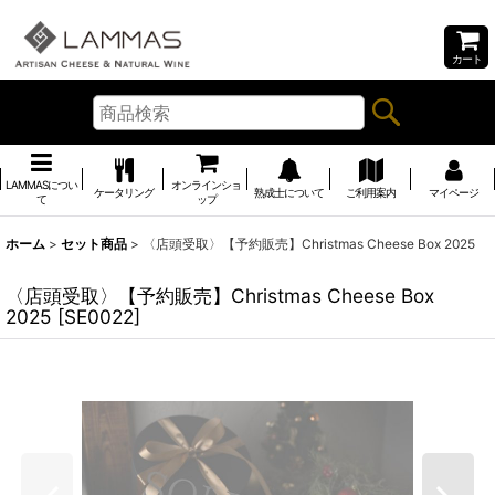
カート
LAMMASについ
オンラインショ
ケータリング
熟成士について
ご利用案内
マイページ
て
ップ
ホーム
>
セット商品
>
〈店頭受取〉【予約販売】Christmas Cheese Box 2025
〈店頭受取〉【予約販売】Christmas Cheese Box
2025
[
SE0022
]