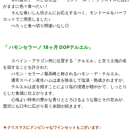
がままに色々食べたい！
そんな食いしん坊さんにお応えするべく、モンドールをハーフ
カットでご用意しました♪
ぺろっと食べ切り間違いなし◎
「 ハモンセラーノ 18ヶ月 DOPテルエル」
スペイン・アラゴン州に位置する「テルエル」と言う土地の名
を冠することを許された
ハモン・セラーノ最高峰と称されるハモン・デ・テルエル。
通常スペイン産生ハムは皮を除去して塩漬・熟成されますが、
テルエルは皮を残すことにより塩の浸透が穏やかで、しっとり
とした食感に仕上がります。
心地よい特有の豊かな香りととろけるような脂とその甘みが、
贅沢にも口中に広がり長く余韻が続きます。
★
クリスマスにドンピシャな
ワインセットもございます♪