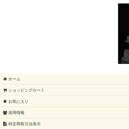
フィンランド大SALE!!!!
ギフトセット
モンドール
12月31日まで
母の日ギフト
レストラン卸分SALE
ホーム
父の日ギフト
ショッピングカート
夏ギフト
お気に入り
コンテ祭り【10%OFF】
採用情報
ブリートリュフ
特定商取引法表示