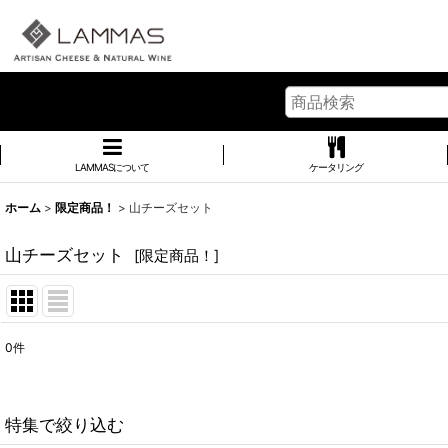
LAMMASについて
ケータリング
ホーム
>
限定商品！
>
山チーズセット
山チーズセット
[
限定商品！
]
0
件
表示数
:
並び順
:
特集で絞り込む