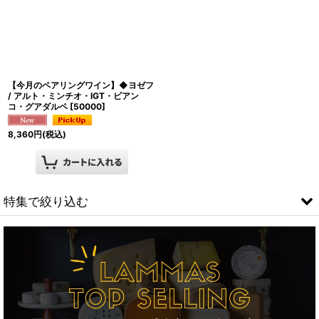
絞り込む
【今月のペアリングワイン】◆ヨゼフ
/ アルト・ミンチオ・IGT・ビアン
コ・グアダルペ
[
50000
]
8,360
円
(税込)
特集で絞り込む
フィンランド大SALE!!!!
ギフトセット
モンドール