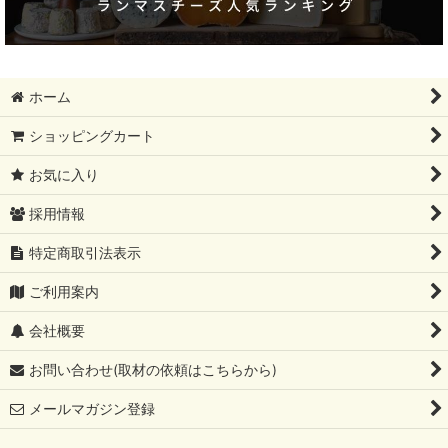
12月31日まで
母の日ギフト
ホーム
レストラン卸分SALE
ショッピングカート
父の日ギフト
お気に入り
夏ギフト
採用情報
コンテ祭り【10%OFF】
特定商取引法表示
ブリートリュフ
ご利用案内
カルボナーラ
会社概要
初めてセット
お問い合わせ(取材の依頼はこちらから)
六本木店限定予約
メールマガジン登録
ヌーボー