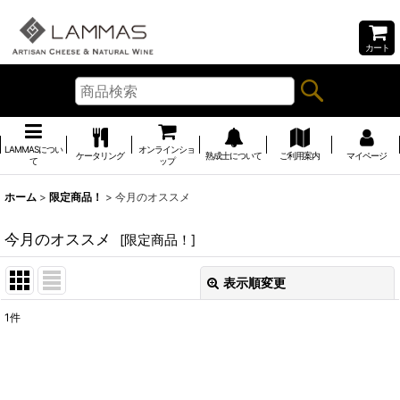
カート
LAMMASについ
オンラインショ
ケータリング
熟成士について
ご利用案内
マイページ
て
ップ
ホーム
>
限定商品！
>
今月のオススメ
今月のオススメ
[
限定商品！
]
表示順変更
閉じる
1
件
表示数
:
並び順
: