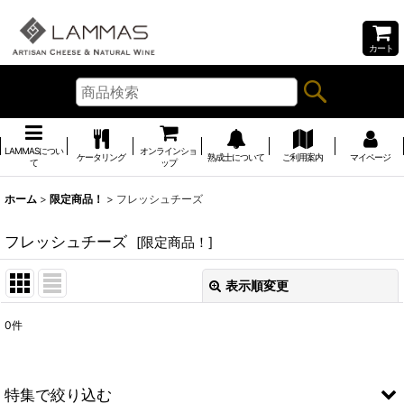
カート
LAMMASについ
オンラインショ
ケータリング
熟成士について
ご利用案内
マイページ
て
ップ
ホーム
>
限定商品！
>
フレッシュチーズ
フレッシュチーズ
[
限定商品！
]
表示順変更
閉じる
0
件
表示数
:
並び順
:
特集で絞り込む