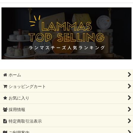
絞り込む
フィンランド大SALE!!!!
ギフトセット
モンドール
12月31日まで
母の日ギフト
ホーム
レストラン卸分SALE
ショッピングカート
父の日ギフト
お気に入り
夏ギフト
採用情報
コンテ祭り【10%OFF】
特定商取引法表示
ブリートリュフ
ご利用案内