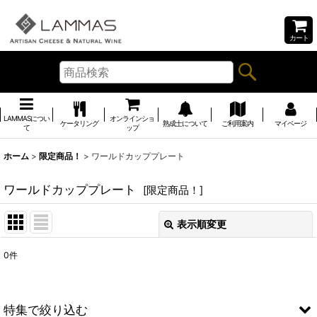
カート
LAMMASについ
オンラインショ
ケータリング
熟成士について
ご利用案内
マイページ
て
ップ
ホーム
>
限定商品！
>
ワールドカッププレート
ワールドカッププレート
[
限定商品！
]
表示順変更
閉じる
0
件
表示数
:
並び順
:
特集で絞り込む