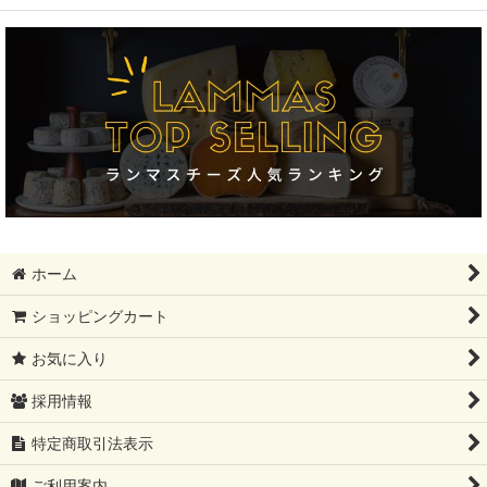
絞り込む
フィンランド大SALE!!!!
ギフトセット
モンドール
12月31日まで
母の日ギフト
ホーム
レストラン卸分SALE
ショッピングカート
父の日ギフト
お気に入り
夏ギフト
採用情報
コンテ祭り【10%OFF】
特定商取引法表示
ブリートリュフ
ご利用案内