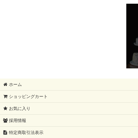
フィンランド大SALE!!!!
ギフトセット
モンドール
12月31日まで
母の日ギフト
レストラン卸分SALE
ホーム
父の日ギフト
ショッピングカート
夏ギフト
お気に入り
コンテ祭り【10%OFF】
採用情報
ブリートリュフ
特定商取引法表示