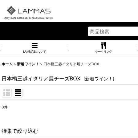
LAMMASについて
ケータリング
ホーム
>
新着ワイン！
>
日本橋三越イタリア展チーズBOX
日本橋三越イタリア展チーズBOX
[
新着ワイン！
]
0
件
表示数
:
並び順
:
特集で絞り込む