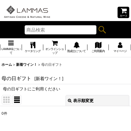
カート
LAMMASについ
オンラインショ
ケータリング
熟成士について
ご利用案内
マイページ
て
ップ
ホーム
>
新着ワイン！
>
母の日ギフト
母の日ギフト
[
新着ワイン！
]
母の日ギフトにご利用ください
表示順変更
閉じる
0
件
表示数
: