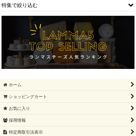
並び順
:
特集で絞り込む
絞り込む
フィンランド大SALE!!!!
ギフトセット
モンドール
12月31日まで
母の日ギフト
ホーム
レストラン卸分SALE
ショッピングカート
父の日ギフト
お気に入り
夏ギフト
採用情報
コンテ祭り【10%OFF】
特定商取引法表示