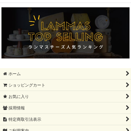
絞り込む
フィンランド大SALE!!!!
ギフトセット
モンドール
12月31日まで
母の日ギフト
ホーム
レストラン卸分SALE
ショッピングカート
父の日ギフト
お気に入り
夏ギフト
採用情報
コンテ祭り【10%OFF】
特定商取引法表示
ブリートリュフ
ご利用案内