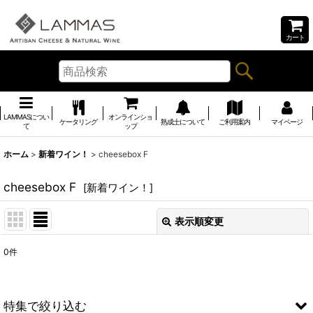
カート
LAMMASについ
オンラインショ
ケータリング
熟成士について
ご利用案内
マイページ
て
ップ
ホーム
>
新着ワイン！
>
cheesebox F
cheesebox F
[
新着ワイン！
]
表示順変更
閉じる
0
件
表示数
:
並び順
:
特集で絞り込む