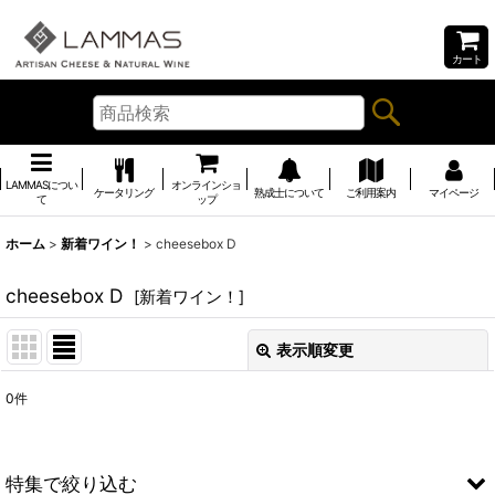
カート
LAMMASについ
オンラインショ
ケータリング
熟成士について
ご利用案内
マイページ
て
ップ
ホーム
>
新着ワイン！
>
cheesebox D
cheesebox D
[
新着ワイン！
]
表示順変更
閉じる
0
件
表示数
:
並び順
:
特集で絞り込む