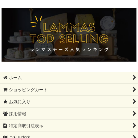
絞り込む
フィンランド大SALE!!!!
ギフトセット
モンドール
12月31日まで
母の日ギフト
ホーム
レストラン卸分SALE
ショッピングカート
父の日ギフト
お気に入り
夏ギフト
採用情報
コンテ祭り【10%OFF】
特定商取引法表示
ブリートリュフ
ご利用案内